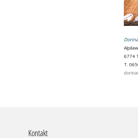
Dorina
Alpila
6774 
T. 065
dorin
Kontakt