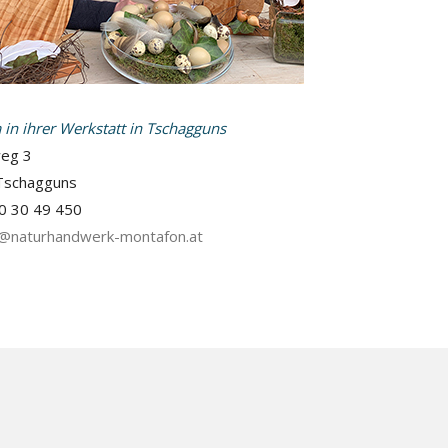
 in ihrer Werkstatt in Tschagguns
weg 3
Tschagguns
0 30 49 450
a@naturhandwerk-montafon.at